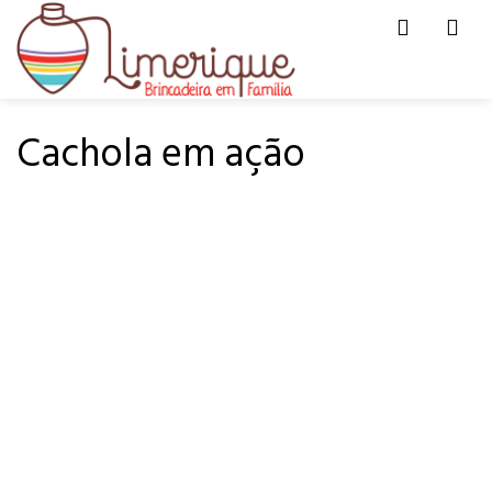
Men
HOME
PÁ-PUM
Cachola em ação