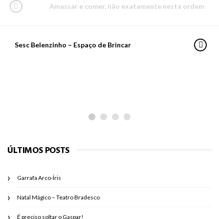
Amassar e comer, não exatamente nesta ordem
Sesc Belenzinho – Espaço de Brincar
PARA PASSEAR
Os planetas do Ziraldo
ÚLTIMOS POSTS
Garrafa Arco-Íris
Natal Mágico – Teatro Bradesco
É preciso soltar o Gaspar!