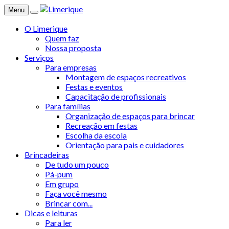
Menu
O Limerique
Quem faz
Nossa proposta
Serviços
Para empresas
Montagem de espaços recreativos
Festas e eventos
Capacitação de profissionais
Para famílias
Organização de espaços para brincar
Recreação em festas
Escolha da escola
Orientação para pais e cuidadores
Brincadeiras
De tudo um pouco
Pá-pum
Em grupo
Faça você mesmo
Brincar com...
Dicas e leituras
Para ler