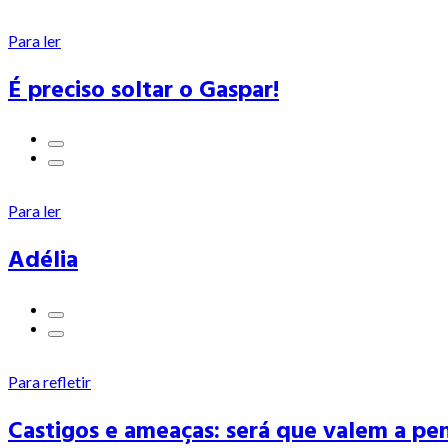
Para ler
É preciso soltar o Gaspar!
Para ler
Adélia
Para refletir
Castigos e ameaças: será que valem a pe