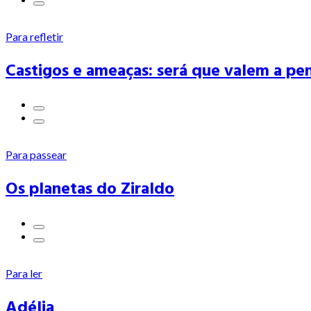
Para refletir
Castigos e ameaças: será que valem a pe
Para passear
Os planetas do Ziraldo
Para ler
Adélia