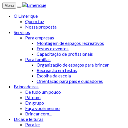
Menu
O Limerique
Quem faz
Nossa proposta
Serviços
Para empresas
Montagem de espaços recreativos
Festas e eventos
Capacitação de profissionais
Para famílias
Organização de espaços para brincar
Recreação em festas
Escolha da escola
Orientação para pais e cuidadores
Brincadeiras
De tudo um pouco
Pá-pum
Em grupo
Faça você mesmo
Brincar com...
Dicas e leituras
Para ler