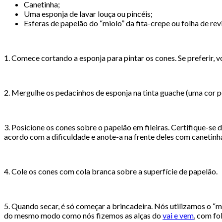
Canetinha;
Uma esponja de lavar louça ou pincéis;
Esferas de papelão do “miolo” da fita-crepe ou folha de revi
1. Comece cortando a esponja para pintar os cones. Se preferir, v
2. Mergulhe os pedacinhos de esponja na tinta guache (uma cor por
3. Posicione os cones sobre o papelão em fileiras. Certifique-se
acordo com a dificuldade e anote-a na frente deles com canetinh
4. Cole os cones com cola branca sobre a superfície de papelão.
5. Quando secar, é só começar a brincadeira. Nós utilizamos o “m
do mesmo modo como nós fizemos as alças do
vai e vem
, com fol