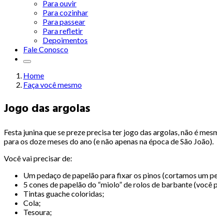
Para ouvir
Para cozinhar
Para passear
Para refletir
Depoimentos
Fale Conosco
Home
Faça você mesmo
Jogo das argolas
Festa junina que se preze precisa ter jogo das argolas, não é me
para os doze meses do ano (e não apenas na época de São João).
Você vai precisar de:
Um pedaço de papelão para fixar os pinos (cortamos um pe
5 cones de papelão do “miolo” de rolos de barbante (você 
Tintas guache coloridas;
Cola;
Tesoura;