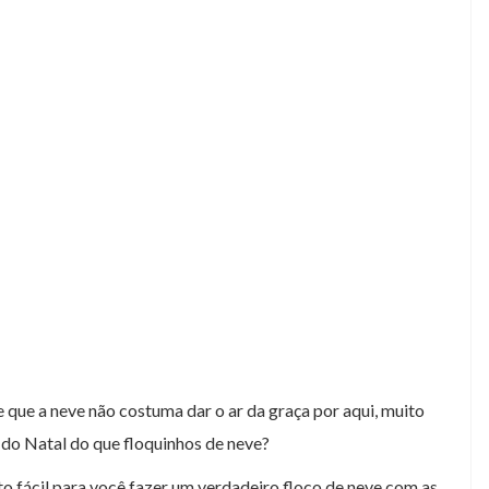
e que a neve não costuma dar o ar da graça por aqui, muito
 do Natal do que floquinhos de neve?
 fácil para você fazer um verdadeiro floco de neve com as