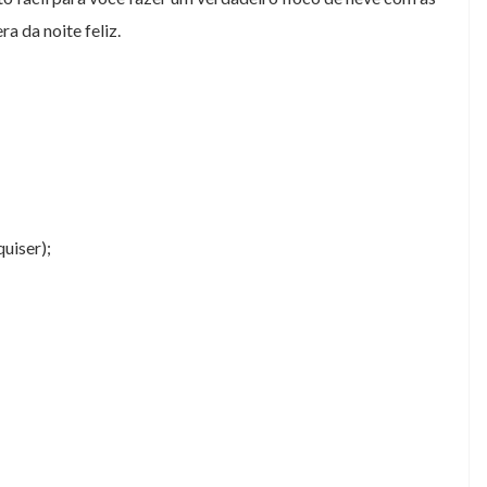
a da noite feliz.
quiser);