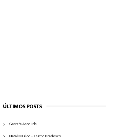
ÚLTIMOS POSTS
Garrafa Arco-Íris
Natal Mágico – Teatro Bradesco