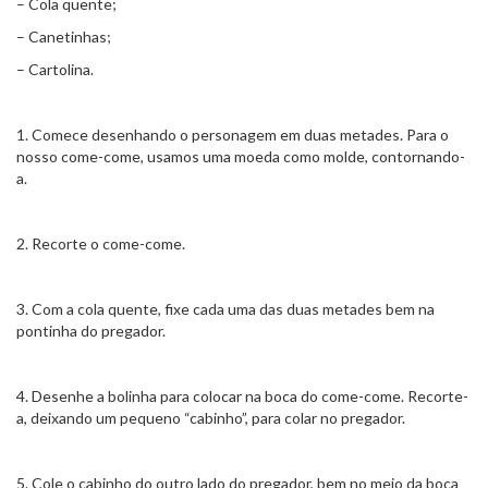
– Cola quente;
– Canetinhas;
– Cartolina.
1. Comece desenhando o personagem em duas metades. Para o
nosso come-come, usamos uma moeda como molde, contornando-
a.
2. Recorte o come-come.
3. Com a cola quente, fixe cada uma das duas metades bem na
pontinha do pregador.
4. Desenhe a bolinha para colocar na boca do come-come. Recorte-
a, deixando um pequeno “cabinho”, para colar no pregador.
5. Cole o cabinho do outro lado do pregador, bem no meio da boca