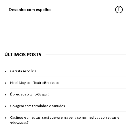
Desenho com espelho
ÚLTIMOS POSTS
Garrafa Arco-Íris
Natal Mágico – Teatro Bradesco
É preciso soltar o Gaspar!
Colagem com forminhas e canudos
Castigos e ameaças: será que valem a pena como medidas corretivas e
educativas?