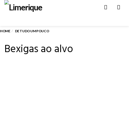
Men
HOME
DE TUDO UM POUCO
Bexigas ao alvo