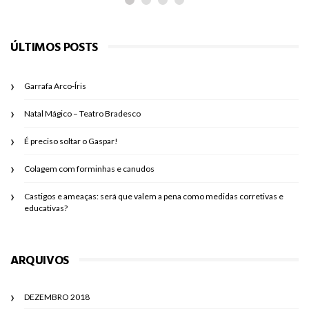
ÚLTIMOS POSTS
Garrafa Arco-Íris
Natal Mágico – Teatro Bradesco
É preciso soltar o Gaspar!
Colagem com forminhas e canudos
Castigos e ameaças: será que valem a pena como medidas corretivas e
educativas?
ARQUIVOS
DEZEMBRO 2018