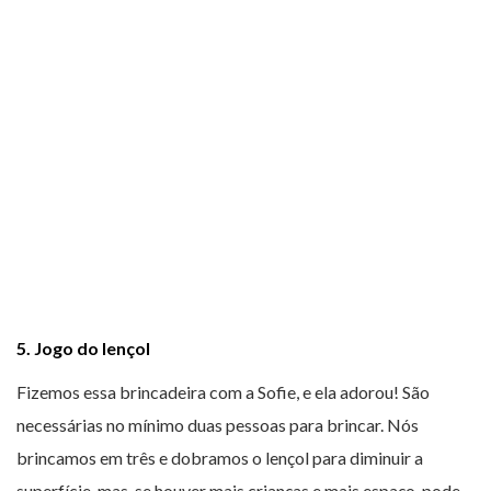
5. Jogo do lençol
Fizemos essa brincadeira com a Sofie, e ela adorou! São
necessárias no mínimo duas pessoas para brincar. Nós
brincamos em três e dobramos o lençol para diminuir a
superfície, mas, se houver mais crianças e mais espaço, pode