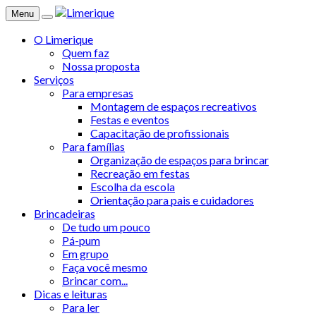
Menu
O Limerique
Quem faz
Nossa proposta
Serviços
Para empresas
Montagem de espaços recreativos
Festas e eventos
Capacitação de profissionais
Para famílias
Organização de espaços para brincar
Recreação em festas
Escolha da escola
Orientação para pais e cuidadores
Brincadeiras
De tudo um pouco
Pá-pum
Em grupo
Faça você mesmo
Brincar com...
Dicas e leituras
Para ler