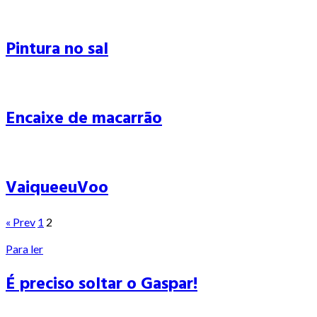
Pintura no sal
Encaixe de macarrão
VaiqueeuVoo
« Prev
1
2
Para ler
É preciso soltar o Gaspar!