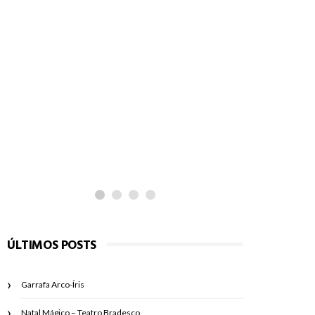
ÚLTIMOS POSTS
Garrafa Arco-Íris
Natal Mágico – Teatro Bradesco