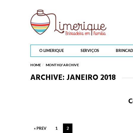
PARA REFLETIR
Castigos e ameaças:
que valem a pena c
medidas corretivas 
O LIMERIQUE
SERVIÇOS
BRINCAD
educativas?
HOME
MONTHLY ARCHIVE
ARCHIVE: JANEIRO 2018
C
1
2
« PREV