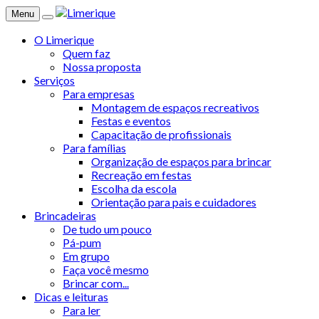
Menu
O Limerique
Quem faz
Nossa proposta
Serviços
Para empresas
Montagem de espaços recreativos
Festas e eventos
Capacitação de profissionais
Para famílias
Organização de espaços para brincar
Recreação em festas
Escolha da escola
Orientação para pais e cuidadores
Brincadeiras
De tudo um pouco
Pá-pum
Em grupo
Faça você mesmo
Brincar com...
Dicas e leituras
Para ler