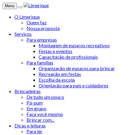
Menu
O Limerique
Quem faz
Nossa proposta
Serviços
Para empresas
Montagem de espaços recreativos
Festas e eventos
Capacitação de profissionais
Para famílias
Organização de espaços para brincar
Recreação em festas
Escolha da escola
Orientação para pais e cuidadores
Brincadeiras
De tudo um pouco
Pá-pum
Em grupo
Faça você mesmo
Brincar com...
Dicas e leituras
Para ler