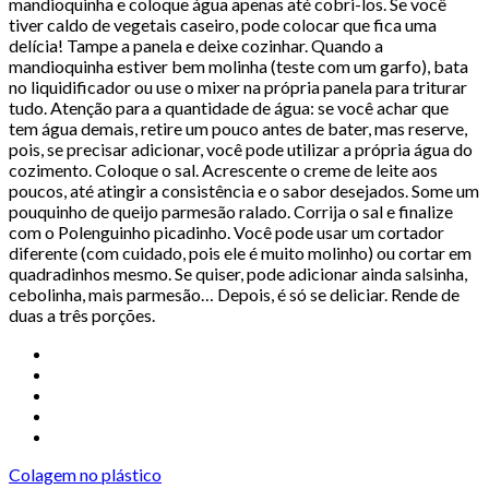
mandioquinha e coloque água apenas até cobri-los. Se você
tiver caldo de vegetais caseiro, pode colocar que fica uma
delícia! Tampe a panela e deixe cozinhar. Quando a
mandioquinha estiver bem molinha (teste com um garfo), bata
no liquidificador ou use o mixer na própria panela para triturar
tudo. Atenção para a quantidade de água: se você achar que
tem água demais, retire um pouco antes de bater, mas reserve,
pois, se precisar adicionar, você pode utilizar a própria água do
cozimento. Coloque o sal. Acrescente o creme de leite aos
poucos, até atingir a consistência e o sabor desejados. Some um
pouquinho de queijo parmesão ralado. Corrija o sal e finalize
com o Polenguinho picadinho. Você pode usar um cortador
diferente (com cuidado, pois ele é muito molinho) ou cortar em
quadradinhos mesmo. Se quiser, pode adicionar ainda salsinha,
cebolinha, mais parmesão… Depois, é só se deliciar. Rende de
duas a três porções.
Colagem no plástico