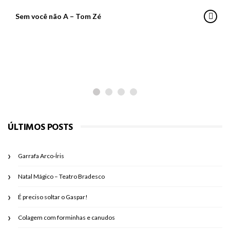
Sem você não A – Tom Zé
PARA PASSEAR
Os planetas do Ziraldo
ÚLTIMOS POSTS
Garrafa Arco-Íris
Natal Mágico – Teatro Bradesco
É preciso soltar o Gaspar!
Colagem com forminhas e canudos