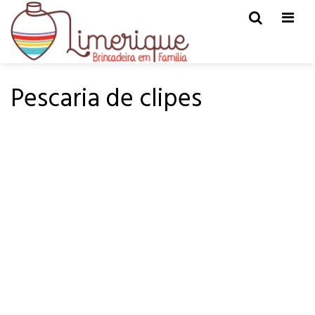
Men
HOME
PÁ-PUM
Pescaria de clipes