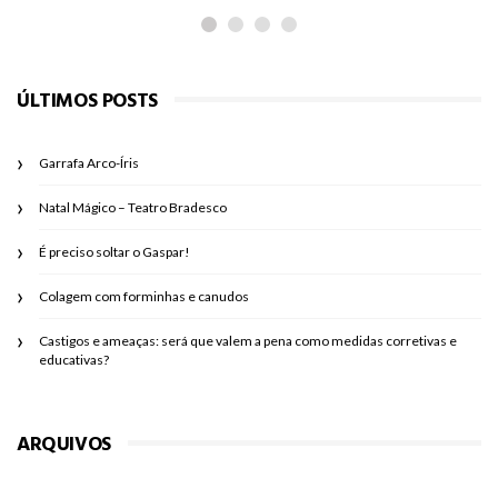
ÚLTIMOS POSTS
Garrafa Arco-Íris
Natal Mágico – Teatro Bradesco
É preciso soltar o Gaspar!
Colagem com forminhas e canudos
Castigos e ameaças: será que valem a pena como medidas corretivas e
educativas?
ARQUIVOS