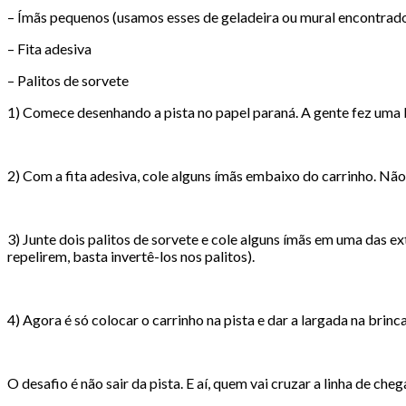
– Ímãs pequenos (usamos esses de geladeira ou mural encontrado
– Fita adesiva
– Palitos de sorvete
1) Comece desenhando a pista no papel paraná. A gente fez uma b
2) Com a fita adesiva, cole alguns ímãs embaixo do carrinho. Não
3) Junte dois palitos de sorvete e cole alguns ímãs em uma das ex
repelirem, basta invertê-los nos palitos).
4) Agora é só colocar o carrinho na pista e dar a largada na bri
O desafio é não sair da pista. E aí, quem vai cruzar a linha de che