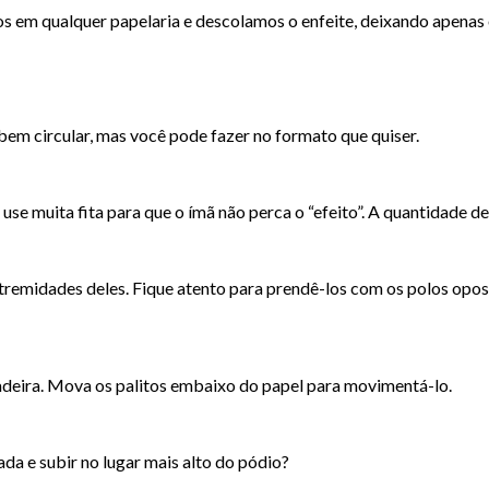
s em qualquer papelaria e descolamos o enfeite, deixando apenas 
em circular, mas você pode fazer no formato que quiser.
 use muita fita para que o ímã não perca o “efeito”. A quantidade 
tremidades deles. Fique atento para prendê-los com os polos opostos
ncadeira. Mova os palitos embaixo do papel para movimentá-lo.
gada e subir no lugar mais alto do pódio?