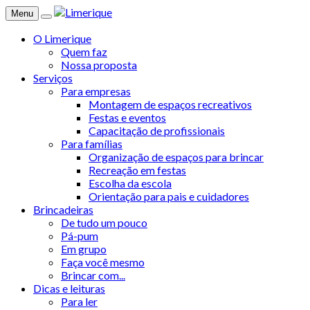
Menu
O Limerique
Quem faz
Nossa proposta
Serviços
Para empresas
Montagem de espaços recreativos
Festas e eventos
Capacitação de profissionais
Para famílias
Organização de espaços para brincar
Recreação em festas
Escolha da escola
Orientação para pais e cuidadores
Brincadeiras
De tudo um pouco
Pá-pum
Em grupo
Faça você mesmo
Brincar com...
Dicas e leituras
Para ler