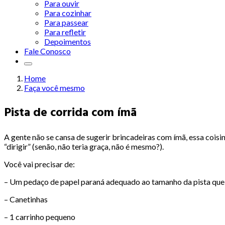
Para ouvir
Para cozinhar
Para passear
Para refletir
Depoimentos
Fale Conosco
Home
Faça você mesmo
Pista de corrida com ímã
A gente não se cansa de sugerir brincadeiras com ímã, essa coisinh
“dirigir” (senão, não teria graça, não é mesmo?).
Você vai precisar de:
– Um pedaço de papel paraná adequado ao tamanho da pista que pr
– Canetinhas
– 1 carrinho pequeno