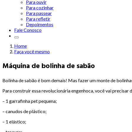
Para ouvir
Para cozinhar
Para passear
Para refletir
Depoimentos
Fale Conosco
Home
Faça você mesmo
Máquina de bolinha de sabão
Bolinha de sabão é bom demais! Mas fazer um monte de bolinhas
Para construir essa revolucionária engenhoca, você vai precisar d
– 1 garrafinha pet pequena;
– canudos de plástico;
– 1 elástico;
– tesoura;