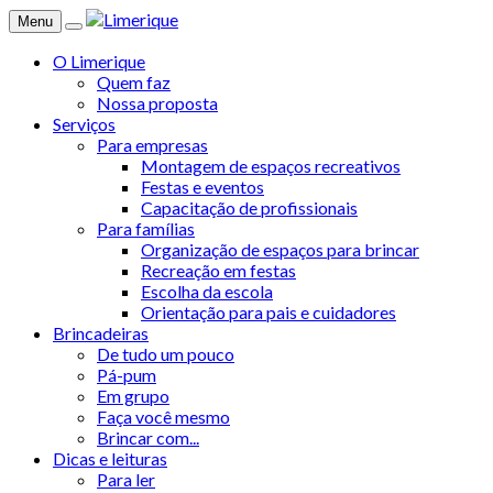
Menu
O Limerique
Quem faz
Nossa proposta
Serviços
Para empresas
Montagem de espaços recreativos
Festas e eventos
Capacitação de profissionais
Para famílias
Organização de espaços para brincar
Recreação em festas
Escolha da escola
Orientação para pais e cuidadores
Brincadeiras
De tudo um pouco
Pá-pum
Em grupo
Faça você mesmo
Brincar com...
Dicas e leituras
Para ler