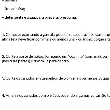
– fita adesiva;
– detergente e água, para preparar a espuma.
1. Comece recortando a garrafa pet com a tesoura. Nós vamos us
afina (ela deve ficar com mais ou menos uns 7 ou 8 cm). Jogue a 
2. Corte a parte de baixo, formando um “copinho” (com mais ou me
(nas duas partes) e dobrá-la para dentro.
3. Corte os canudos em tamanhos de 5 cm, mais ou menos. A quan
4. Amarre os canudos com o elástico, dando algumas voltas. Só to