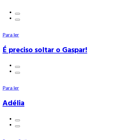
Para ler
É preciso soltar o Gaspar!
Para ler
Adélia