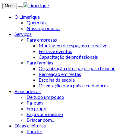
Menu
O Limerique
Quem faz
Nossa proposta
Serviços
Para empresas
Montagem de espaços recreativos
Festas e eventos
Capacitação de profissionais
Para famílias
Organização de espaços para brincar
Recreação em festas
Escolha da escola
Orientação para pais e cuidadores
Brincadeiras
De tudo um pouco
Pá-pum
Em grupo
Faça você mesmo
Brincar com...
Dicas e leituras
Para ler