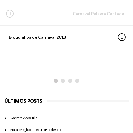
Carnaval Palavra Cantada
Bloquinhos de Carnaval 2018
PARA PASSEAR
Os planetas do Ziraldo
ÚLTIMOS POSTS
Garrafa Arco-Íris
Natal Mágico – Teatro Bradesco