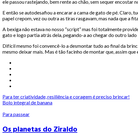
ele passou rastejando, bem rente ao chão, sem sequer encostar 
E então se autodesafiou a encarar a cama de gato de pé. Claro, tu
papel crepom, vez ou outra as tiras rasgavam, mas nada que a fit
A bexiga não estava no nosso “script” mas foi totalmente provide
gato e logo partia atrás dela, pegando-a ao chegar do outro lad
Difícil mesmo foi convencê-lo a desmontar tudo ao final da brin
mesmo deixar mais. Mas é tão facinho de montar que, assim que e
Para ter criatividade, resiliência e coragem é preciso brincar!
Bolo integral de banana
Para passear
Os planetas do Ziraldo