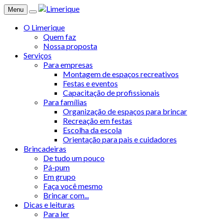
Menu
O Limerique
Quem faz
Nossa proposta
Serviços
Para empresas
Montagem de espaços recreativos
Festas e eventos
Capacitação de profissionais
Para famílias
Organização de espaços para brincar
Recreação em festas
Escolha da escola
Orientação para pais e cuidadores
Brincadeiras
De tudo um pouco
Pá-pum
Em grupo
Faça você mesmo
Brincar com...
Dicas e leituras
Para ler