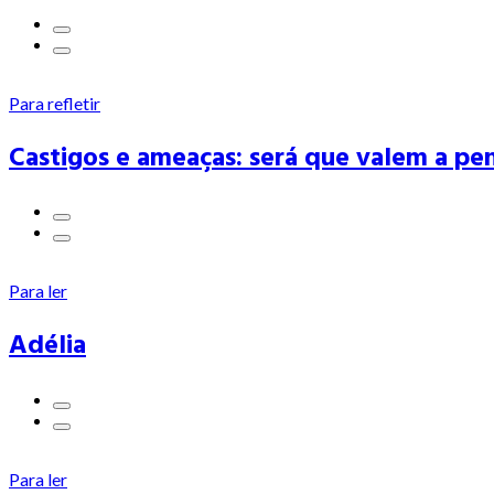
Para refletir
Castigos e ameaças: será que valem a pe
Para ler
Adélia
Para ler