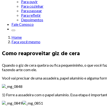
Para ouvir
Para cozinhar
Para passear
Para refletir
Depoimentos
Fale Conosco
Home
Faça você mesmo
Como reaproveitar giz de cera
Quando o giz de cera quebra ou fica pequenininho, o que você faz
fazendo arte com ele.
Você vai precisar de uma assadeira, papel alumínio e alguma for
1) Forre a assadeira com o papel alumínio. Essa etapa é importan