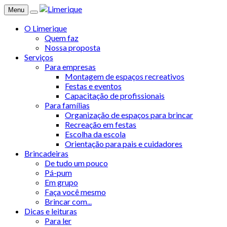
Menu
O Limerique
Quem faz
Nossa proposta
Serviços
Para empresas
Montagem de espaços recreativos
Festas e eventos
Capacitação de profissionais
Para famílias
Organização de espaços para brincar
Recreação em festas
Escolha da escola
Orientação para pais e cuidadores
Brincadeiras
De tudo um pouco
Pá-pum
Em grupo
Faça você mesmo
Brincar com...
Dicas e leituras
Para ler