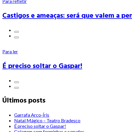
Para refletir
Castigos e ameaças: será que valem a pe
Para ler
É preciso soltar o Gaspar!
Últimos posts
Garrafa Arco-Íris
Natal Mágico – Teatro Bradesco
É preciso soltar o Gaspar!
Colagem com forminhas e canudos