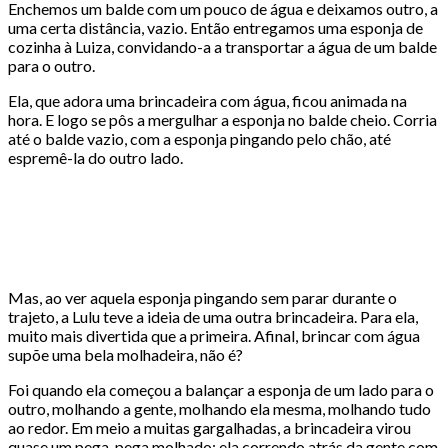
Enchemos um balde com um pouco de água e deixamos outro, a
uma certa distância, vazio. Então entregamos uma esponja de
cozinha à Luiza, convidando-a a transportar a água de um balde
para o outro.
Ela, que adora uma brincadeira com água, ficou animada na
hora. E logo se pôs a mergulhar a esponja no balde cheio. Corria
até o balde vazio, com a esponja pingando pelo chão, até
espremê-la do outro lado.
Mas, ao ver aquela esponja pingando sem parar durante o
trajeto, a Lulu teve a ideia de uma outra brincadeira. Para ela,
muito mais divertida que a primeira. Afinal, brincar com água
supõe uma bela molhadeira, não é?
Foi quando ela começou a balançar a esponja de um lado para o
outro, molhando a gente, molhando ela mesma, molhando tudo
ao redor. Em meio a muitas gargalhadas, a brincadeira virou
quase um pega-pega molhado: ela correndo atrás da gente com