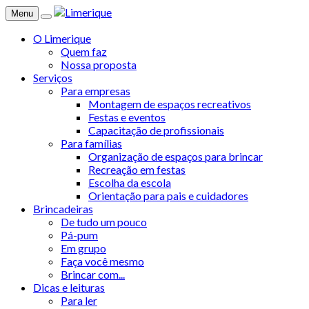
Menu
O Limerique
Quem faz
Nossa proposta
Serviços
Para empresas
Montagem de espaços recreativos
Festas e eventos
Capacitação de profissionais
Para famílias
Organização de espaços para brincar
Recreação em festas
Escolha da escola
Orientação para pais e cuidadores
Brincadeiras
De tudo um pouco
Pá-pum
Em grupo
Faça você mesmo
Brincar com...
Dicas e leituras
Para ler