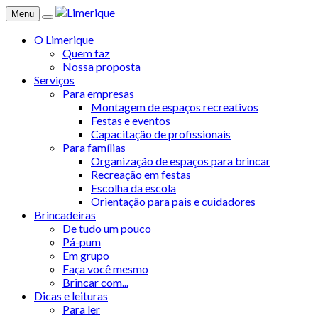
Menu
O Limerique
Quem faz
Nossa proposta
Serviços
Para empresas
Montagem de espaços recreativos
Festas e eventos
Capacitação de profissionais
Para famílias
Organização de espaços para brincar
Recreação em festas
Escolha da escola
Orientação para pais e cuidadores
Brincadeiras
De tudo um pouco
Pá-pum
Em grupo
Faça você mesmo
Brincar com...
Dicas e leituras
Para ler