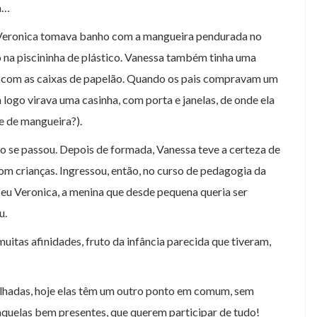
a…
 Veronica tomava banho com a mangueira pendurada no
ho na piscininha de plástico. Vanessa também tinha uma
ar com as caixas de papelão. Quando os pais compravam um
logo virava uma casinha, com porta e janelas, de onde ela
e de mangueira?).
o se passou. Depois de formada, Vanessa teve a certeza de
com crianças. Ingressou, então, no curso de pedagogia da
ceu Veronica, a menina que desde pequena queria ser
u.
itas afinidades, fruto da infância parecida que tiveram,
ilhadas, hoje elas têm um outro ponto em comum, sem
aquelas bem presentes, que querem participar de tudo!