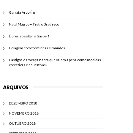
Garrafa Arco-Íris
Natal Mágico – Teatro Bradesco
É preciso soltar o Gaspar!
Colagem com forminhas e canudos
Castigos e ameaças: será que valem a pena como medidas
corretivas e educativas?
ARQUIVOS
DEZEMBRO 2018
NOVEMBRO 2018
OUTUBRO 2018