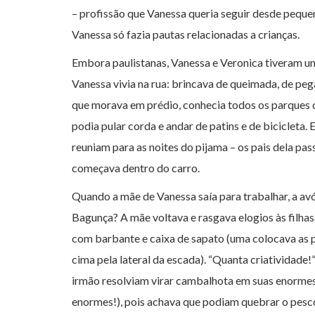
– profissão que Vanessa queria seguir desde peque
Vanessa só fazia pautas relacionadas a crianças.
Embora paulistanas, Vanessa e Veronica tiveram uma 
Vanessa vivia na rua: brincava de queimada, de pega-
que morava em prédio, conhecia todos os parques d
podia pular corda e andar de patins e de bicicleta.
reuniam para as noites do pijama – os pais dela pa
começava dentro do carro.
PARA LER
É preciso soltar o Ga
Quando a mãe de Vanessa saía para trabalhar, a avó
Bagunça? A mãe voltava e rasgava elogios às filha
com barbante e caixa de sapato (uma colocava as p
cima pela lateral da escada). “Quanta criatividade!”
irmão resolviam virar cambalhota em suas enormes
enormes!), pois achava que podiam quebrar o pesco