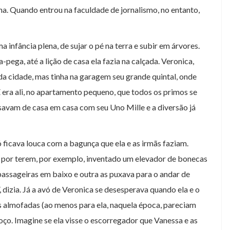
na. Quando entrou na faculdade de jornalismo, no entanto,
infância plena, de sujar o pé na terra e subir em árvores.
pega, até a lição de casa ela fazia na calçada. Veronica,
a cidade, mas tinha na garagem seu grande quintal, onde
 E era ali, no apartamento pequeno, que todos os primos se
ssavam de casa em casa com seu Uno Mille e a diversão já
PARA PASSEAR
spar!
Os planetas do Ziraldo
 ficava louca com a bagunça que ela e as irmãs faziam.
s por terem, por exemplo, inventado um elevador de bonecas
assageiras em baixo e outra as puxava para o andar de
, dizia. Já a avó de Veronica se desesperava quando ela e o
 almofadas (ao menos para ela, naquela época, pareciam
ço. Imagine se ela visse o escorregador que Vanessa e as