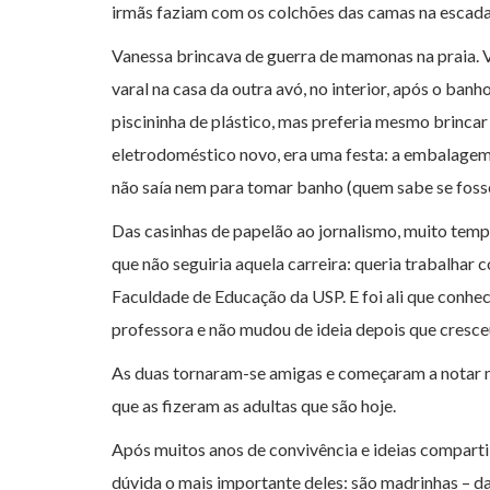
irmãs faziam com os colchões das camas na escad
Vanessa brincava de guerra de mamonas na praia.
varal na casa da outra avó, no interior, após o ban
piscininha de plástico, mas preferia mesmo brinc
eletrodoméstico novo, era uma festa: a embalagem 
não saía nem para tomar banho (quem sabe se foss
Das casinhas de papelão ao jornalismo, muito temp
que não seguiria aquela carreira: queria trabalhar 
Faculdade de Educação da USP. E foi ali que conhe
professora e não mudou de ideia depois que cresce
As duas tornaram-se amigas e começaram a notar mu
que as fizeram as adultas que são hoje.
Após muitos anos de convivência e ideias compart
dúvida o mais importante deles: são madrinhas – d