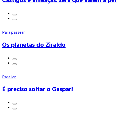
Castigos e ameaças: será que valem a pe
Para passear
Os planetas do Ziraldo
Para ler
É preciso soltar o Gaspar!