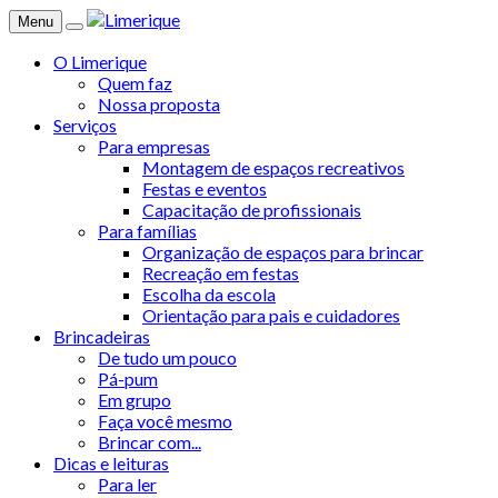
Menu
O Limerique
Quem faz
Nossa proposta
Serviços
Para empresas
Montagem de espaços recreativos
Festas e eventos
Capacitação de profissionais
Para famílias
Organização de espaços para brincar
Recreação em festas
Escolha da escola
Orientação para pais e cuidadores
Brincadeiras
De tudo um pouco
Pá-pum
Em grupo
Faça você mesmo
Brincar com...
Dicas e leituras
Para ler