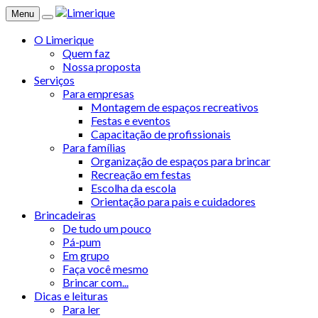
Menu
O Limerique
Quem faz
Nossa proposta
Serviços
Para empresas
Montagem de espaços recreativos
Festas e eventos
Capacitação de profissionais
Para famílias
Organização de espaços para brincar
Recreação em festas
Escolha da escola
Orientação para pais e cuidadores
Brincadeiras
De tudo um pouco
Pá-pum
Em grupo
Faça você mesmo
Brincar com...
Dicas e leituras
Para ler