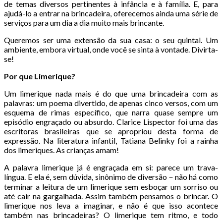
de temas diversos pertinentes à infância e à família. E, para
ajudá-lo a entrar na brincadeira, oferecemos ainda uma série de
serviços para um dia a dia muito mais brincante.
Queremos ser uma extensão da sua casa: o seu quintal. Um
ambiente, embora virtual, onde você se sinta à vontade. Divirta-
se!
Por que Limerique?
Um limerique nada mais é do que uma brincadeira com as
palavras: um poema divertido, de apenas cinco versos, com um
esquema de rimas específico, que narra quase sempre um
episódio engraçado ou absurdo. Clarice Lispector foi uma das
escritoras brasileiras que se apropriou desta forma de
expressão. Na literatura infantil, Tatiana Belinky foi a rainha
dos limeriques. As crianças amam!
A palavra limerique já é engraçada em si: parece um trava-
língua. E ela é, sem dúvida, sinônimo de diversão
não há como
–
terminar a leitura de um limerique sem esboçar um sorriso ou
até cair na gargalhada. Assim também pensamos o brincar. O
limerique nos leva a imaginar, e não é que isso acontece
também nas brincadeiras? O limerique tem ritmo, e todo