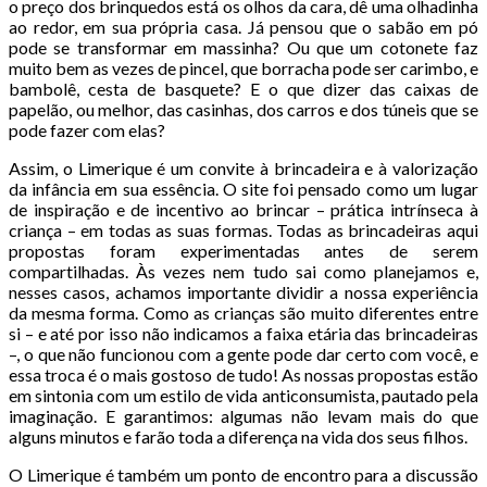
o preço dos brinquedos está os olhos da cara, dê uma olhadinha
ao redor, em sua própria casa. Já pensou que o sabão em pó
pode se transformar em massinha? Ou que um cotonete faz
muito bem as vezes de pincel, que borracha pode ser carimbo, e
bambolê, cesta de basquete? E o que dizer das caixas de
papelão, ou melhor, das casinhas, dos carros e dos túneis que se
pode fazer com elas?
Assim, o Limerique é um convite à brincadeira e à valorização
da infância em sua essência. O site foi pensado como um lugar
de inspiração e de incentivo ao brincar – prática intrínseca à
criança – em todas as suas formas. Todas as brincadeiras aqui
propostas foram experimentadas antes de serem
compartilhadas. Às vezes nem tudo sai como planejamos e,
nesses casos, achamos importante dividir a nossa experiência
da mesma forma. Como as crianças são muito diferentes entre
si – e até por isso não indicamos a faixa etária das brincadeiras
–, o que não funcionou com a gente pode dar certo com você, e
essa troca é o mais gostoso de tudo! As nossas propostas estão
em sintonia com um estilo de vida anticonsumista, pautado pela
imaginação. E garantimos: algumas não levam mais do que
alguns minutos e farão toda a diferença na vida dos seus filhos.
O Limerique é também um ponto de encontro para a discussão