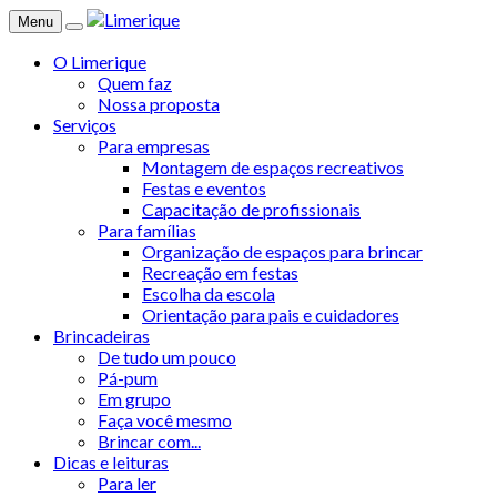
Menu
O Limerique
Quem faz
Nossa proposta
Serviços
Para empresas
Montagem de espaços recreativos
Festas e eventos
Capacitação de profissionais
Para famílias
Organização de espaços para brincar
Recreação em festas
Escolha da escola
Orientação para pais e cuidadores
Brincadeiras
De tudo um pouco
Pá-pum
Em grupo
Faça você mesmo
Brincar com...
Dicas e leituras
Para ler