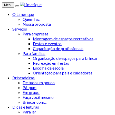
Menu
O Limerique
Quem faz
Nossa proposta
Serviços
Para empresas
Montagem de espaços recreativos
Festas e eventos
Capacitação de profissionais
Para famílias
Organização de espaços para brincar
Recreação em festas
Escolha da escola
Orientação para pais e cuidadores
Brincadeiras
De tudo um pouco
Pá-pum
Em grupo
Faça você mesmo
Brincar com...
Dicas e leituras
Para ler